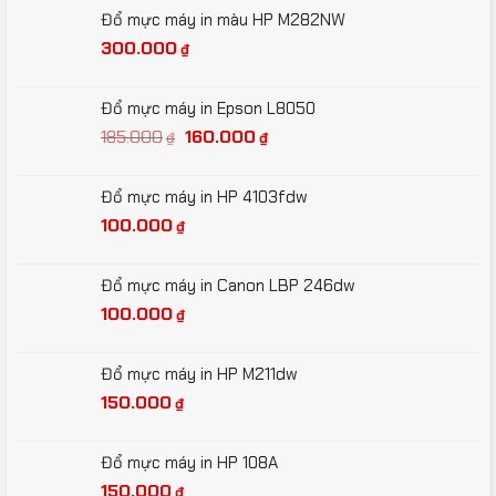
Đổ mực máy in màu HP M282NW
300.000
₫
Đổ mực máy in Epson L8050
Giá
Giá
185.000
160.000
₫
₫
gốc
hiện
là:
tại
Đổ mực máy in HP 4103fdw
185.000₫.
là:
100.000
₫
160.000₫.
Đổ mực máy in Canon LBP 246dw
100.000
₫
Đổ mực máy in HP M211dw
150.000
₫
Đổ mực máy in HP 108A
150.000
₫