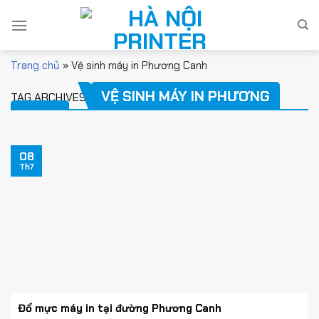
Skip
to
content
Trang chủ
»
Vệ sinh máy in Phương Canh
VỆ SINH MÁY IN PHƯƠNG
TAG ARCHIVES:
CANH
08
Th7
Đổ mực máy in tại đường Phương Canh