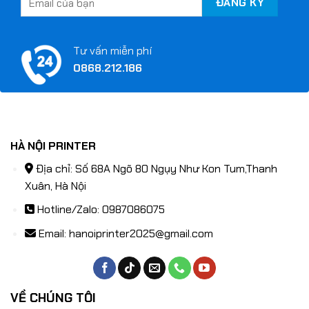
Tư vấn miễn phí
0868.212.186
HÀ NỘI PRINTER
Địa chỉ: Số 68A Ngõ 80 Ngụy Như Kon Tum,Thanh
Xuân, Hà Nội
Hotline/Zalo: 0987086075
Email:
hanoiprinter2025@gmail.com
VỀ CHÚNG TÔI