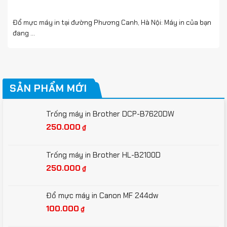
Đổ mực máy in tại đường Phương Canh, Hà Nội: Máy in của bạn
đang ...
SẢN PHẨM MỚI
Trống máy in Brother DCP-B7620DW
250.000
₫
Trống máy in Brother HL-B2100D
250.000
₫
Đổ mực máy in Canon MF 244dw
100.000
₫