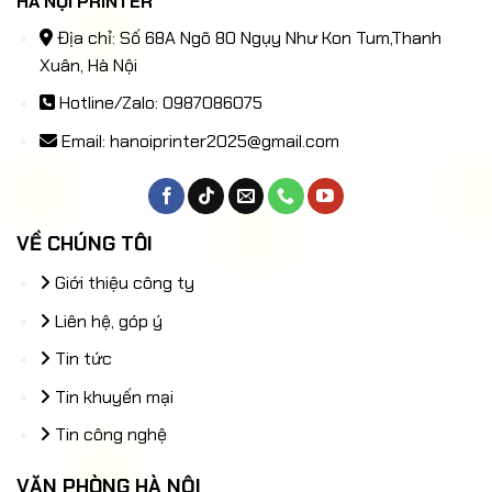
HÀ NỘI PRINTER
Địa chỉ: Số 68A Ngõ 80 Ngụy Như Kon Tum,Thanh
Xuân, Hà Nội
Hotline/Zalo: 0987086075
Email:
hanoiprinter2025@gmail.com
VỀ CHÚNG TÔI
Giới thiệu công ty
Liên hệ, góp ý
Tin tức
Tin khuyến mại
Tin công nghệ
VĂN PHÒNG HÀ NỘI