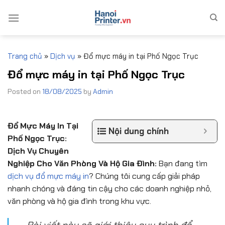
Skip
to
content
Trang chủ
»
Dịch vụ
»
Đổ mực máy in tại Phố Ngọc Trục
Đổ mực máy in tại Phố Ngọc Trục
Posted on
18/08/2025
by
Admin
Đổ Mực Máy In Tại
Nội dung chính
Phố Ngọc Trục:
Dịch Vụ Chuyên
Nghiệp Cho Văn Phòng Và Hộ Gia Đình:
Bạn đang tìm
dịch vụ đổ mực máy in
? Chúng tôi cung cấp giải pháp
nhanh chóng và đáng tin cậy cho các doanh nghiệp nhỏ,
văn phòng và hộ gia đình trong khu vực.