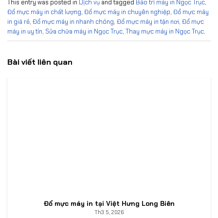
This entry was posted in
Dịch vụ
and tagged
Bảo trì máy in Ngọc Trục
,
Đổ mực máy in chất lượng
,
Đổ mực máy in chuyên nghiệp
,
Đổ mực máy
in giá rẻ
,
Đổ mực máy in nhanh chóng
,
Đổ mực máy in tận nơi
,
Đổ mực
máy in uy tín
,
Sửa chữa máy in Ngọc Trục
,
Thay mực máy in Ngọc Trục
.
Bài viết liên quan
Đổ mực máy in tại Việt Hưng Long Biên
Th3 5, 2026