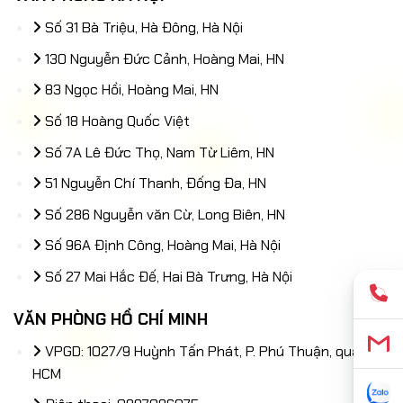
Số 31 Bà Triệu, Hà Đông, Hà Nội
130 Nguyễn Đức Cảnh, Hoàng Mai, HN
83 Ngọc Hồi, Hoàng Mai, HN
Số 18 Hoàng Quốc Việt
Số 7A Lê Đức Thọ, Nam Từ Liêm, HN
51 Nguyễn Chí Thanh, Đống Đa, HN
Số 286 Nguyễn văn Cừ, Long Biên, HN
Số 96A Định Công, Hoàng Mai, Hà Nội
Số 27 Mai Hắc Đế, Hai Bà Trưng, Hà Nội
VĂN PHÒNG HỒ CHÍ MINH
VPGD: 1027/9 Huỳnh Tấn Phát, P. Phú Thuận, quận 7,
HCM