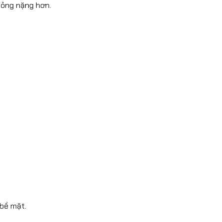
hỏng nặng hơn.
 bề mặt.