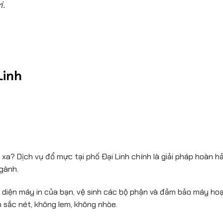
i.
Linh
? Dịch vụ đổ mực tại phố Đại Linh chính là giải pháp hoàn hả
ngành.
 diện máy in của bạn, vệ sinh các bộ phận và đảm bảo máy hoạt
 sắc nét, không lem, không nhòe.