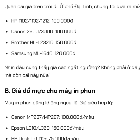
Quên cái giá trên trời đi. Ở phố Đại Linh, chúng tôi đưa ra 
HP 1102/1132/1212: 100.000đ
Canon 2900/3000: 100.000đ
Brother HL-L2321D: 150.000đ
Samsung ML-1640: 120.000đ
Nhìn đâu cũng thấy giá cao ngất ngưởng? Không phải ở đây. 
mà còn cái này nữa”.
B. Giá đổ mực cho máy in phun
Máy in phun cũng không ngoại lệ. Giá siêu hợp lý:
Canon MP237/MP287: 100.000đ/màu
Epson L310/L360: 160.000đ/màu
HP DeskJet 1115: 75.000đ/màu