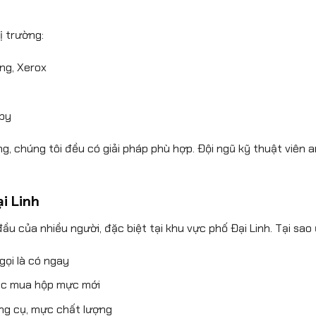
ị trường:
ng, Xerox
opy
, chúng tôi đều có giải pháp phù hợp. Đội ngũ kỹ thuật viên a
i Linh
u của nhiều người, đặc biệt tại khu vực phố Đại Linh. Tại sao
gọi là có ngay
việc mua hộp mực mới
ụng cụ, mực chất lượng