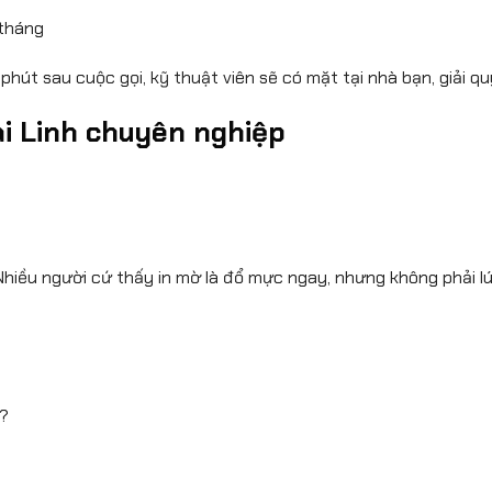
 tháng
hút sau cuộc gọi, kỹ thuật viên sẽ có mặt tại nhà bạn, giải qu
ại Linh chuyên nghiệp
Nhiều người cứ thấy in mờ là đổ mực ngay, nhưng không phải l
g?