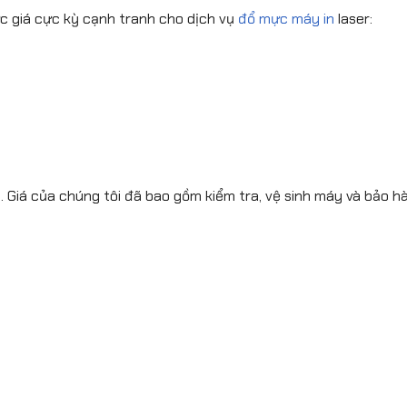
mức giá cực kỳ cạnh tranh cho dịch vụ
đổ mực máy in
laser:
Giá của chúng tôi đã bao gồm kiểm tra, vệ sinh máy và bảo hà