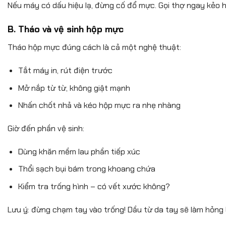
Nếu máy có dấu hiệu lạ, đừng cố đổ mực. Gọi thợ ngay kẻo 
B. Tháo và vệ sinh hộp mực
Tháo hộp mực đúng cách là cả một nghệ thuật:
Tắt máy in, rút điện trước
Mở nắp từ từ, không giật mạnh
Nhấn chốt nhả và kéo hộp mực ra nhẹ nhàng
Giờ đến phần vệ sinh:
Dùng khăn mềm lau phần tiếp xúc
Thổi sạch bụi bám trong khoang chứa
Kiểm tra trống hình – có vết xước không?
Lưu ý: đừng chạm tay vào trống! Dầu từ da tay sẽ làm hỏng