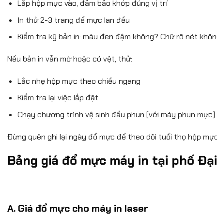
Lắp hộp mực vào, đảm bảo khớp đúng vị trí
In thử 2-3 trang để mực lan đều
Kiểm tra kỹ bản in: màu đen đậm không? Chữ rõ nét khô
Nếu bản in vẫn mờ hoặc có vệt, thử:
Lắc nhẹ hộp mực theo chiều ngang
Kiểm tra lại việc lắp đặt
Chạy chương trình vệ sinh đầu phun (với máy phun mực)
Đừng quên ghi lại ngày đổ mực để theo dõi tuổi thọ hộp mực
Bảng giá đổ mực máy in tại phố Đại
A. Giá đổ mực cho máy in laser