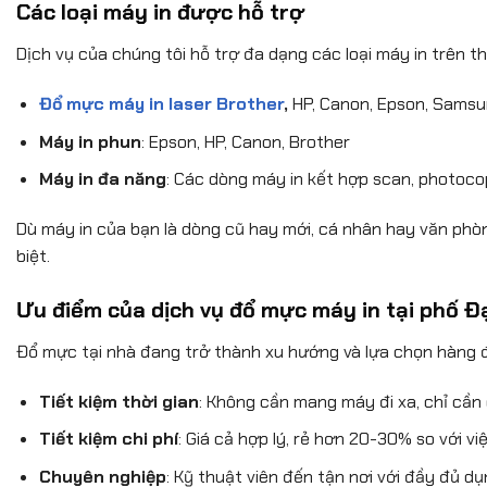
Các loại máy in được hỗ trợ
Dịch vụ của chúng tôi hỗ trợ đa dạng các loại máy in trên th
Đổ mực máy in laser Brother
,
HP, Canon, Epson, Samsu
Máy in phun
: Epson, HP, Canon, Brother
Máy in đa năng
: Các dòng máy in kết hợp scan, photoc
Dù máy in của bạn là dòng cũ hay mới, cá nhân hay văn phòng
biệt.
Ưu điểm của dịch vụ đổ mực máy in tại phố Đạ
Đổ mực tại nhà đang trở thành xu hướng và lựa chọn hàng đầ
Tiết kiệm thời gian
: Không cần mang máy đi xa, chỉ cần 
Tiết kiệm chi phí
: Giá cả hợp lý, rẻ hơn 20-30% so với 
Chuyên nghiệp
: Kỹ thuật viên đến tận nơi với đầy đủ d