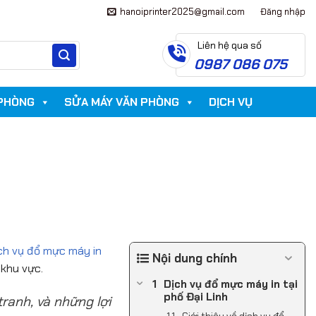
hanoiprinter2025@gmail.com
Đăng nhập
Hỗ trợ kỹ thuật
Liên hệ qua số
0987 086 075
 PHÒNG
SỬA MÁY VĂN PHÒNG
DỊCH VỤ
ch vụ đổ mực máy in
Nội dung chính
 khu vực.
Dịch vụ đổ mực máy in tại
phố Đại Linh
ranh, và những lợi
Giới thiệu về dịch vụ đổ