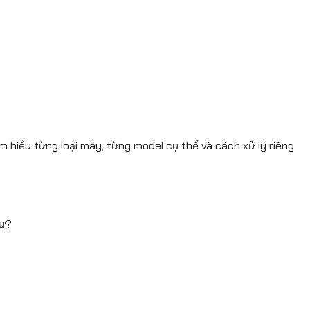
B. Giá đổ mực cho máy
in phun
C. Các gói dịch vụ tiết
kiệm khi đổ mực máy in
tại phố Đại Linh
D. Chính sách giảm giá
cho khách hàng thân
thiết
Cách liên hệ và đặt lịch
đổ mực máy in tại phố
Đại Linh
m hiểu từng loại máy, từng model cụ thể và cách xử lý riêng
Số điện thoại và thông tin
liên hệ
Giờ làm việc và thời gian
phục vụ
Quy trình đặt lịch trực
 ư?
tuyến khi đổ mực máy in
tại phố Đại Linh
Chính sách hỗ trợ khẩn
cấp
Khu vực phục vụ quanh
phố Đại Linh