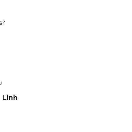
ng?
!
 Linh