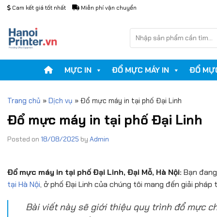
Skip
Cam kết giá tốt nhất
Miễn phí vận chuyển
to
content
Tìm
kiếm:
MỰC IN
ĐỔ MỰC MÁY IN
ĐỔ MỰ
Trang chủ
»
Dịch vụ
»
Đổ mực máy in tại phố Đại Linh
Đổ mực máy in tại phố Đại Linh
Posted on
18/08/2025
by
Admin
Đổ mực máy in tại phố Đại Linh, Đại Mỗ, Hà Nội:
Bạn đang 
tại Hà Nội
, ở phố Đại Linh của chúng tôi mang đến giải pháp
Bài viết này sẽ giới thiệu quy trình đổ mực 