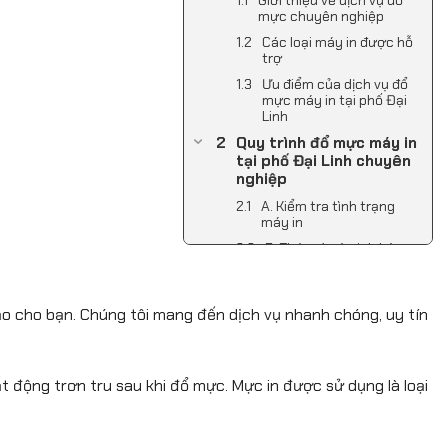
mực chuyên nghiệp
Các loại máy in được hỗ
trợ
Ưu điểm của dịch vụ đổ
mực máy in tại phố Đại
Linh
Quy trình đổ mực máy in
tại phố Đại Linh chuyên
nghiệp
A. Kiểm tra tình trạng
máy in
B. Tháo và vệ sinh hộp
mực
C. Đổ mực chất lượng
cao
o cho bạn. Chúng tôi mang đến dịch vụ nhanh chóng, uy tín
D. Kiểm tra và bảo đảm
chất lượng in
Bảng giá đổ mực máy in
 động trơn tru sau khi đổ mực. Mực in được sử dụng là loại
tại phố Đại Linh
A. Giá đổ mực cho máy in
laser