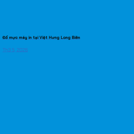
Đổ mực máy in tại Việt Hưng Long Biên
Th3 5, 2026