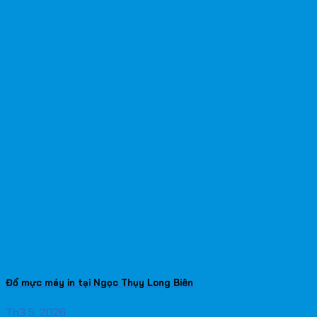
Đổ mực máy in tại Ngọc Thụy Long Biên
Th3 5, 2026