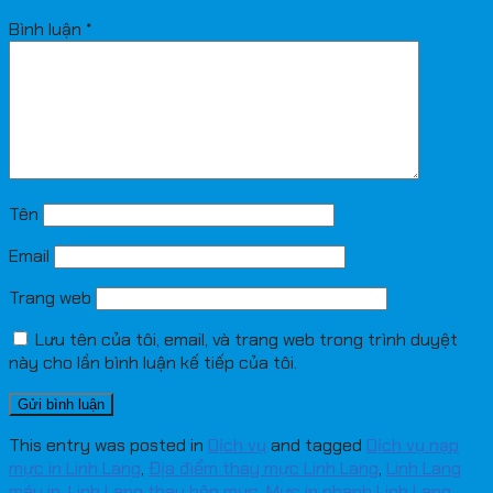
Bình luận
*
Tên
Email
Trang web
Lưu tên của tôi, email, và trang web trong trình duyệt
này cho lần bình luận kế tiếp của tôi.
This entry was posted in
Dịch vụ
and tagged
Dịch vụ nạp
mực in Linh Lang
,
Địa điểm thay mực Linh Lang
,
Linh Lang
máy in
,
Linh Lang thay hộp mực
,
Mực in nhanh Linh Lang
,