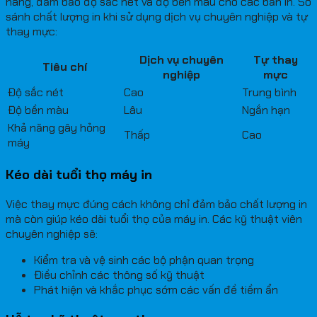
hãng, đảm bảo độ sắc nét và độ bền màu cho các bản in. So
sánh chất lượng in khi sử dụng dịch vụ chuyên nghiệp và tự
thay mực:
Dịch vụ chuyên
Tự thay
Tiêu chí
nghiệp
mực
Độ sắc nét
Cao
Trung bình
Độ bền màu
Lâu
Ngắn hạn
Khả năng gây hỏng
Thấp
Cao
máy
Kéo dài tuổi thọ máy in
Việc thay mực đúng cách không chỉ đảm bảo chất lượng in
mà còn giúp kéo dài tuổi thọ của máy in. Các kỹ thuật viên
chuyên nghiệp sẽ:
Kiểm tra và vệ sinh các bộ phận quan trọng
Điều chỉnh các thông số kỹ thuật
Phát hiện và khắc phục sớm các vấn đề tiềm ẩn