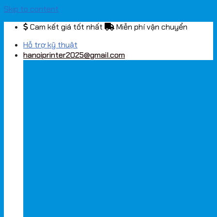
Skip to content
Cam kết giá tốt nhất
Miễn phí vận chuyển
Hỗ trợ kỹ thuật
hanoiprinter2025@gmail.com