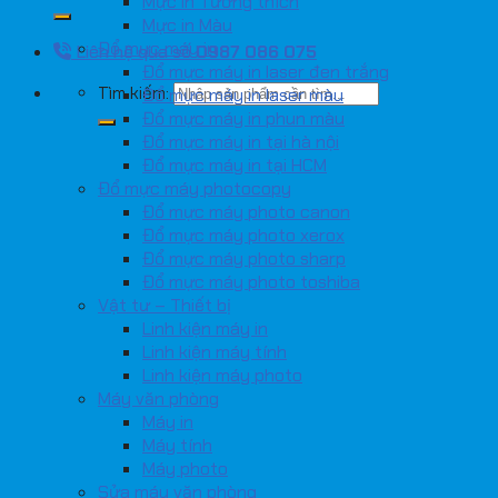
Mực in Tương thích
Mực in Màu
Đổ mực máy in
Liên hệ qua số
0987 086 075
Đổ mực máy in laser đen trắng
Tìm kiếm:
Đổ mực máy in laser màu
Đổ mực máy in phun màu
Đổ mực máy in tại hà nội
Đổ mực máy in tại HCM
Đổ mực máy photocopy
Đổ mực máy photo canon
Đổ mực máy photo xerox
Đổ mực máy photo sharp
Đổ mực máy photo toshiba
Vật tư – Thiết bị
Linh kiện máy in
Linh kiện máy tính
Linh kiện máy photo
Máy văn phòng
Máy in
Máy tính
Máy photo
Sửa máy văn phòng