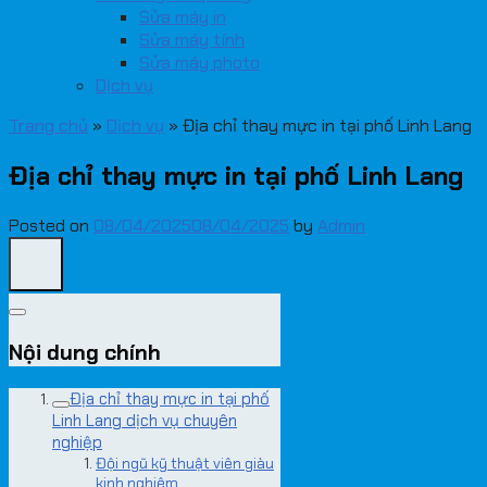
Sửa máy in
Sửa máy tính
Sửa máy photo
Dịch vụ
Trang chủ
»
Dịch vụ
»
Địa chỉ thay mực in tại phố Linh Lang
Địa chỉ thay mực in tại phố Linh Lang
Posted on
08/04/2025
08/04/2025
by
Admin
Nội dung chính
Địa chỉ thay mực in tại phố
Linh Lang dịch vụ chuyên
nghiệp
Đội ngũ kỹ thuật viên giàu
kinh nghiệm